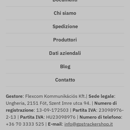
Chi siamo
Spedizione
Produttori
Dati aziendali
Blog
Contatto
Gestore
: Flexcom Kommunikációs Kft.|
Sede legale
:
Ungheria, 2151 Fót, Szent Imre utca 94. |
Numero di
registrazione
: 13-09-172503 |
Partita IVA
: 23098976-
2-13 |
Partita IVA
: HU23098976 |
Numero di telefono
:
+36 70 3333 525 |
E-mail
:
info@gpstrackershop.it