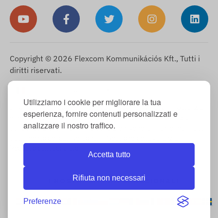
Copyright © 2026 Flexcom Kommunikációs Kft., Tutti i
diritti riservati.
Italiano
▼
Utilizziamo i cookie per migliorare la tua
Informativa sui cookie
-
Politica di reso
-
Impressum
-
Garanzia
esperienza, fornire contenuti personalizzati e
e responsabilità per difetti
-
Diritto di recesso
-
Informazioni
analizzare il nostro traffico.
sulla spedizione
-
Termini e condizioni generali
-
Informativa sul
trattamento dei dati personali
-
Gestione della garanzia
-
Recesso dall\'acquisto
Accetta tutto
Rifiuta non necessari
I NOSTRI SITI INTERNAZIONALI
Preferenze