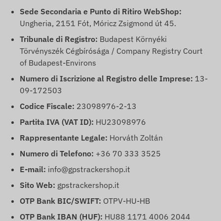
Sede Secondaria e Punto di Ritiro WebShop:
Ungheria, 2151 Fót, Móricz Zsigmond út 45.
Tribunale di Registro:
Budapest Környéki
Törvényszék Cégbírósága / Company Registry Court
of Budapest-Environs
Numero di Iscrizione al Registro delle Imprese:
13-
09-172503
Codice Fiscale:
23098976-2-13
Partita IVA (VAT ID):
HU23098976
Rappresentante Legale:
Horváth Zoltán
Numero di Telefono:
+36 70 333 3525
E-mail:
info@gpstrackershop.it
Sito Web:
gpstrackershop.it
OTP Bank BIC/SWIFT:
OTPV-HU-HB
OTP Bank IBAN (HUF):
HU88 1171 4006 2044