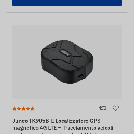
Juneo TK905B-E Localizzatore GPS
magnetico 4G LTE – Tracciamento veicoli