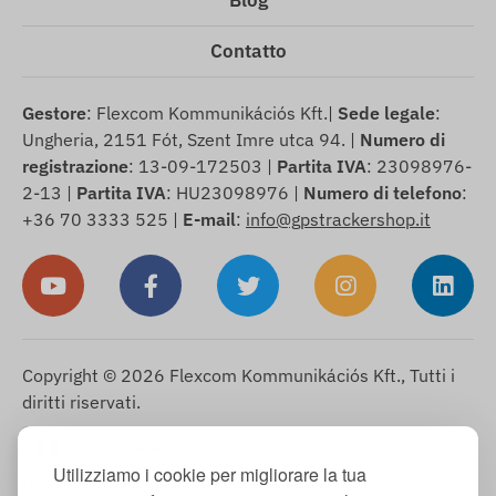
Contatto
Gestore
: Flexcom Kommunikációs Kft.|
Sede legale
:
Ungheria, 2151 Fót, Szent Imre utca 94. |
Numero di
registrazione
: 13-09-172503 |
Partita IVA
: 23098976-
2-13 |
Partita IVA
: HU23098976 |
Numero di telefono
:
+36 70 3333 525 |
E-mail
:
info@gpstrackershop.it
Copyright © 2026 Flexcom Kommunikációs Kft., Tutti i
diritti riservati.
Italiano
▼
Utilizziamo i cookie per migliorare la tua
Informativa sui cookie
-
Politica di reso
-
Impressum
-
Garanzia