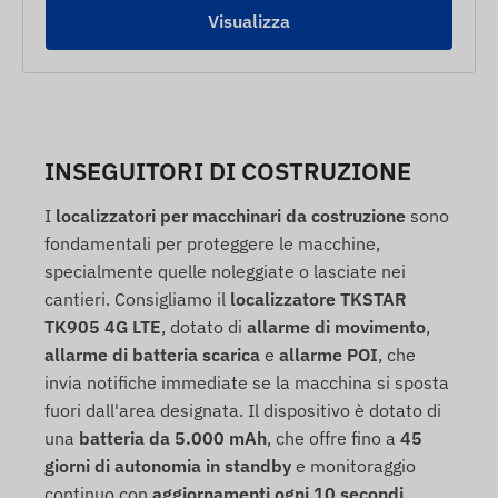
Visualizza
INSEGUITORI DI COSTRUZIONE
I
localizzatori per macchinari da costruzione
sono
fondamentali per proteggere le macchine,
specialmente quelle noleggiate o lasciate nei
cantieri. Consigliamo il
localizzatore TKSTAR
TK905 4G LTE
, dotato di
allarme di movimento
,
allarme di batteria scarica
e
allarme POI
, che
invia notifiche immediate se la macchina si sposta
fuori dall'area designata. Il dispositivo è dotato di
una
batteria da 5.000 mAh
, che offre fino a
45
giorni di autonomia in standby
e monitoraggio
continuo con
aggiornamenti ogni 10 secondi
.