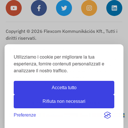
Copyright © 2026 Flexcom Kommunikációs Kft., Tutti i
diritti riservati.
Italiano
▼
Utilizziamo i cookie per migliorare la tua
Informativa sui cookie
-
Politica di reso
-
Impressum
-
Garanzia
esperienza, fornire contenuti personalizzati e
e responsabilità per difetti
-
Diritto di recesso
-
Informazioni
analizzare il nostro traffico.
sulla spedizione
-
Termini e condizioni generali
-
Informativa sul
trattamento dei dati personali
-
Gestione della garanzia
-
Recesso dall\'acquisto
Accetta tutto
Rifiuta non necessari
I NOSTRI SITI INTERNAZIONALI
Preferenze