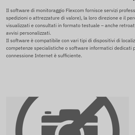
Ingressi e uscite digitali e analogici (es. per l'arresto 
Il software di monitoraggio Flexcom fornisce servizi profes
spedizioni o attrezzature di valore), la loro direzione e il 
Allarmi
visualizzati e consultati in formato testuale – anche retroa
avvisi personalizzati.
Rilevamento dello spostamento da una posizione stati
Il software è compatibile con vari tipi di dispositivi di loc
Rilevamento del traino in caso di movimento non autor
competenze specialistiche o software informatici dedicati pe
Variazione dello stato dell'accensione.
connessione Internet è sufficiente.
Allarme di rimozione del dispositivo.
Recinto digitale (Geofence) all'uscita o all'arrivo in u
Contenuto della confezione
Localizzatore GPS CANBUS TELTONIKA FMC130-E2 4G
Cavo di collegamento
Guida all'installazione
Condizioni d'uso