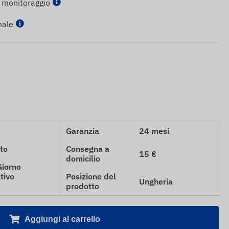
i monitoraggio
nale
Garanzia
24 mesi
to
Consegna a
15 €
domicilio
Giorno
tivo
Posizione del
Ungheria
prodotto
Aggiungi al carrello