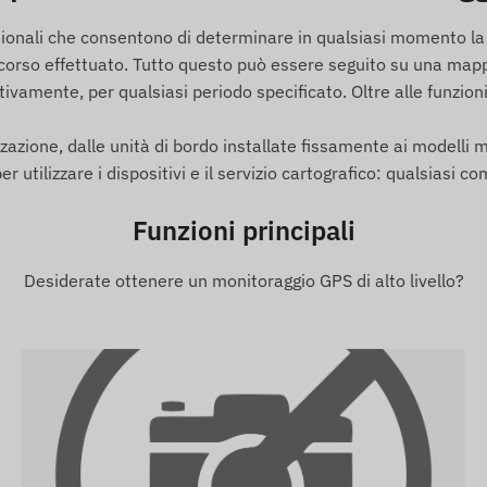
remoto del veicolo).
sionali che consentono di determinare in qualsiasi momento la p
percorso effettuato. Tutto questo può essere seguito su una mapp
ttivamente, per qualsiasi periodo specificato. Oltre alle funzio
ca.
alizzazione, dalle unità di bordo installate fissamente ai model
izzato.
r utilizzare i dispositivi e il servizio cartografico: qualsiasi
Funzioni principali
na determinata zona (POI).
Desiderate ottenere un monitoraggio GPS di alto livello?
 LTE