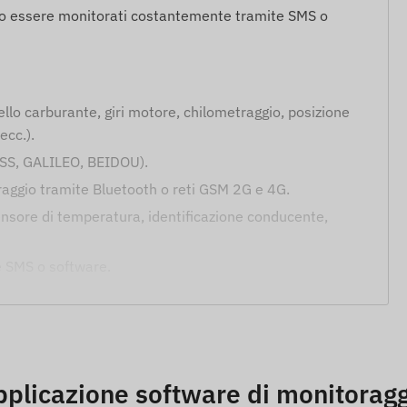
ssono essere monitorati costantemente tramite SMS o
ello carburante, giri motore, chilometraggio, posizione
ecc.).
NASS, GALILEO, BEIDOU).
oraggio tramite Bluetooth o reti GSM 2G e 4G.
sensore di temperatura, identificazione conducente,
e SMS o software.
ile e impostazione di allarmi SMS.
zionamento affidabile.
up (autonomia di circa 30 minuti).
i stato a LED.
plicazione software di monitorag
r il risparmio energetico.