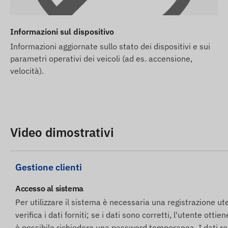
Se acquisti la scheda SIM da noi insieme al dispositiv
dispositivo e la scheda SIM pronti per collaborare co
Informazioni sul dispositivo
continuo della scheda – non avrai alcun compito rigua
Informazioni aggiornate sullo stato dei dispositivi e sui
In caso di abbonamento software, se oltre alle notifiche v
parametri operativi dei veicoli (ad es. accensione,
SMS del nostro software, acquista una carta di credito SMS
velocità).
nel nostro webshop.
Le descrizioni e le immagini dei dispositivi sul sito web 
che non sono sempre accurate o prive di errori. Il produtt
parametri o l'imballaggio del prodotto senza preavviso - l
Video dimostrativi
web avviene dopo il rilevamento e la valutazione delle m
Visualizza descrizione completa
Gestione clienti
Accesso al sistema
Per utilizzare il sistema è necessaria una registrazione ut
verifica i dati forniti; se i dati sono corretti, l'utente ot
è possibile richiedere una password temporanea. I dati re