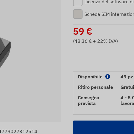
Licenza del software d
Scheda SIM internazio
59
€
(
48,36
€ + 22% IVA)
Disponibile
43 pz
Ritiro personale
Gratui
Consegna
4 - 5 
prevista
lavora
: 4779027312514