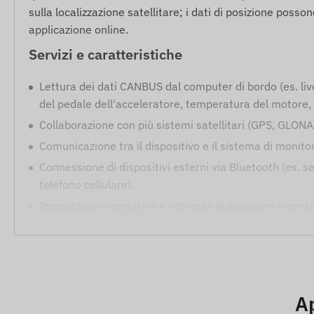
sulla localizzazione satellitare; i dati di posizione po
applicazione online.
Servizi e caratteristiche
Lettura dei dati CANBUS dal computer di bordo (es. liv
del pedale dell'acceleratore, temperatura del motore, 
Collaborazione con più sistemi satellitari (GPS, GLO
Comunicazione tra il dispositivo e il sistema di monit
Connessione di dispositivi esterni via Bluetooth (es. 
telefono cellulare).
Impostazioni operative e richiesta di posizione tramit
Intervallo di misurazione della posizione personalizzab
Design resistente all'umidità e agli spruzzi per un fun
Accelerometro integrato, giroscopio e batteria di back
Antenna GNSS interna ad alta sensibilità e indicatori d
Ap
Passaggio automatico tra le modalità sleep e awake pe