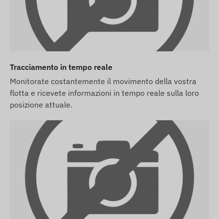
 una connessione attiva con i sistemi satellitari di
ti garantiscono la raccolta e la trasmissione dei dati al
ositivo comunica sulla rete tramite una scheda micro SIM
Tracciamento in tempo reale
Monitorate costantemente il movimento della vostra
flotta e ricevete informazioni in tempo reale sulla loro
posizione attuale.
tware), lo consegniamo con le impostazioni di fabbrica.
alle sue impostazioni e alla gestione della scheda
sitivo, ma non la scheda SIM, ti consegneremo il
all'uso. Tuttavia, il reperimento, l'impostazione e la
za.