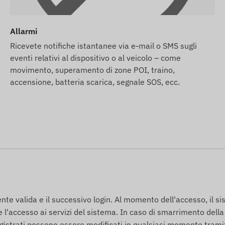
o e all'abbonamento software, ti consegneremo il
n il software e ci occuperemo noi del mantenimento
Allarmi
rdo a quest'ultima.
Ricevete notifiche istantanee via e-mail o SMS sugli
ia e-mail desideri utilizzare anche il servizio di allarme
eventi relativi al dispositivo o al veicolo – come
, che puoi trovare tra i prodotti correlati al dispositivo
movimento, superamento di zone POI, traino,
accensione, batteria scarica, segnale SOS, ecc.
si basano sulle informazioni pubblicate dal produttore,
ore si riserva il diritto di modificare determinati
'aggiornamento dei dati relativi a questi sul nostro sito
odifiche.
ente valida e il successivo login. Al momento dell'accesso, il s
tiene l'accesso ai servizi del sistema. In caso di smarrimento del
gistrati possono essere modificati in qualsiasi momento trami