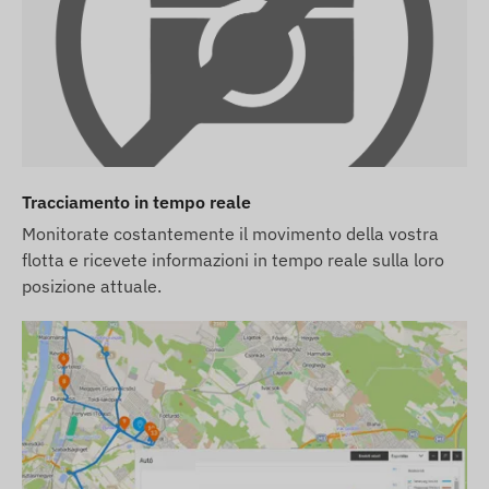
Albánia, Algéria, Anguilla, Antigua és Barbuda,
Argentína, Örményország, Ausztria, Azerbajdzsán,
Barbados, Fehéroroszország, Belgium, Bosznia és
Hercegovina, Brit Virgin-szigetek, Bulgária,
Kambodzsa, Kajmán, Chile, Kína, Kolumbia,
Horvátország, Ciprus, Csehország, Dánia,
Dominika, Egyiptom, El Salvador, Egyenlítői-
Tracciamento in tempo reale
Guinea, Észtország, Feröer-szigetek, Finnország,
Monitorate costantemente il movimento della vostra
Franciaország, Németország, Gibraltár, Nagy-
flotta e ricevete informazioni in tempo reale sulla loro
Britannia, Görögország, Grönland, Grenada,
posizione attuale.
Guernsey, Guyana, Hong Kong, Magyarország,
Izland, India, Indonézia, Írország, Man-sziget,
Izrael, Olaszország, Jersey, Jordánia, Kazahsztán,
Koszovó, Kirgizisztán, Lettország, Liechtenstein,
Litvánia, Luxemburg, Malajzia, Málta, Mexikó,
Moldova, Monaco, Mongólia, Montenegró,
Montserrat, Hollandia, Új-Zéland, Észak-
Macedónia, Norvégia, Omán, Palesztina