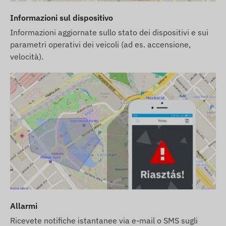
di errori. Il produttore si riserva il diritto di
Informazioni sul dispositivo
modificare determinati parametri o l'imballaggio
del prodotto senza preavviso - l'aggiornamento dei
Informazioni aggiornate sullo stato dei dispositivi e sui
parametri operativi dei veicoli (ad es. accensione,
dati relativi a questi sul nostro sito web avviene
velocità).
dopo il rilevamento e la valutazione delle
modifiche.
Visualizza descrizione completa
Allarmi
Ricevete notifiche istantanee via e-mail o SMS sugli