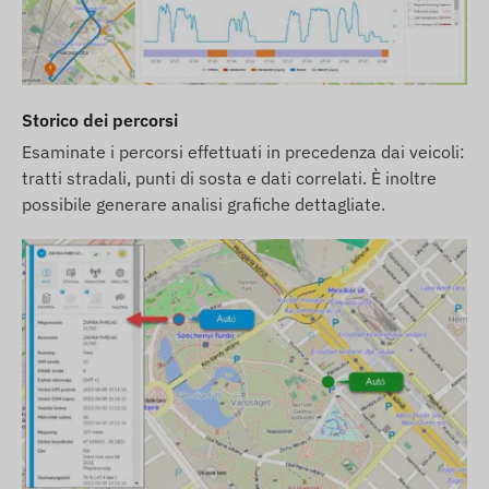
Szultanátus, Paraguay, Peru, Fülöp-szigetek,
Lengyelország, Portugália, Románia, Oroszország,
Saint Kitts és Nevis, Saint Lucia, Saint Vincent és
Grenadine-szigetek, Szerbia, Szlovák Köztársaság,
Storico dei percorsi
Szlovénia, Dél-Afrika, Spanyolország, Srí Lanka,
Esaminate i percorsi effettuati in precedenza dai veicoli:
Svédország, Svájc, Thaiföld, Tunézia, Törökország,
tratti stradali, punti di sosta e dati correlati. È inoltre
Turks- és Caicos-szigetek, Ukrajna, Egyesült Arab
possibile generare analisi grafiche dettagliate.
Emírségek, USA, Vietnam, Hongkong.
Szoftver előfizetés esetén, amennyiben az email
típusú értesítések mellett szoftverünk SMS
riasztási szolgáltatását is igénybe kívánja venni,
vásároljon SMS kreditkártyát is, melyet
webáruházunkban, a készülékhez kapcsolódó
termékek között talál.
Le descrizioni e le immagini dei dispositivi sul sito
web si basano sulle informazioni pubblicate dal
produttore, che non sono sempre accurate o prive