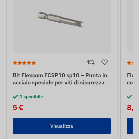
Bit Flexcom FCSP10 sp10 – Punta in
Flex
acciaio speciale per viti di sicurezza
con 
Disponibile
Di
5 €
8,5
Visualizza