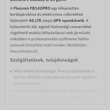
A
Flexcom FB142PRO
egy kifejezetten
kerékpárokhoz és elektromos rollerekhez
fejlesztett
4G LTE
alapú
GPS nyomkövető
. A
kulacstartó alá, egyedi biztonsági csavarokkal
rögzíthető eszköz láthatatlanul védi járművét,
miközben a professzionális szoftveres háttér
azonnali értesítést küld minden illetéktelen
beavatkozásról.
Szolgáltatások, tulajdonságok
Multi-GNSS technológia: Precíz pozicionálás a
GPS és BEIDOU műholdas rendszerek együttes
támogatásával.
Lopásbiztos rögzítés: Speciális, egyedi gyártású
biztonsági csavarok az eszköz észrevétlen és
eltávolíthatatlan elhelyezéséhez a kulacstartó
alatt.