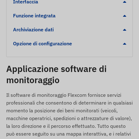
Digitális kerítés (Geofencing) elhagyása vagy
Interfaccia
kijelölt zónába érkezés.
Funzione integrata
Alacsony akkumulátor szint jelzése a folyamatos
védelem fenntartásához.
Archiviazione dati
A csomag tartalma
Opzione di configurazione
Flexcom FB142PRO 4G LTE kerékpár GPS
nyomkövető
Applicazione software di
USB töltőkábel
monitoraggio
Biztonsági csavarok és speciális bitfej
(csavarkulcs fej)
Il software di monitoraggio Flexcom fornisce servizi
Beépített SIM* kártya és szoftver licenc 1 éves
professionali che consentono di determinare in qualsiasi
időtartamra
momento la posizione dei beni monitorati (veicoli,
Használati feltételek
macchine operatrici, spedizioni o attrezzature di valore),
la loro direzione e il percorso effettuato. Tutto questo
A készülék zavartalan működéséhez aktív
può essere seguito su una mappa interattiva, e i relativi