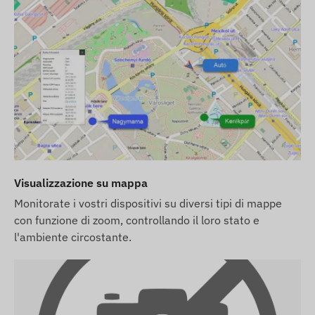
(feltöltés, éves adategyeztetés) Önnek kell
gondoskodnia.
Ha a készülék mellett szoftver előfizetést is
vásárol, de SIM kártyát nem, akkor a készüléket
már a szoftverünkben regisztrálva, működésre
készen adjuk át. A SIM kártya beszerzése,
beállítása és üzemeltetése azonban továbbra is
az Ön feladata.
Ha a készülék és szoftver előfizetés mellett a
SIM kártyát is tőlünk vásárolja, akkor a
Visualizzazione su mappa
készüléket és a SIM kártyát a szoftverrel
Monitorate i vostri dispositivi su diversi tipi di mappe
együttműködésre készen adjuk át és a kártya
con funzione di zoom, controllando il loro stato e
folyamatos üzemben tartásáról is mi
l'ambiente circostante.
gondoskodunk – Önnek ez utóbbival
kapcsolatban semmilyen teendője nem lesz.
* A beépített SIM-kártya kizárólag GPS
készülékben használható az alábbi országokban: