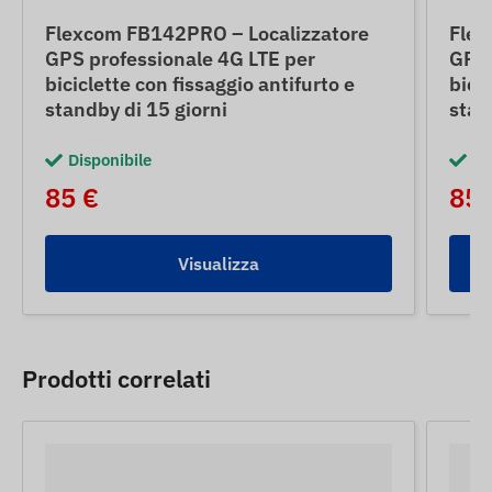
Flexcom FB142PRO – Localizzatore
Flex
GPS professionale 4G LTE per
GPS 
biciclette con fissaggio antifurto e
bicic
standby di 15 giorni
stan
Disponibile
Di
85 €
85 
Visualizza
Prodotti correlati