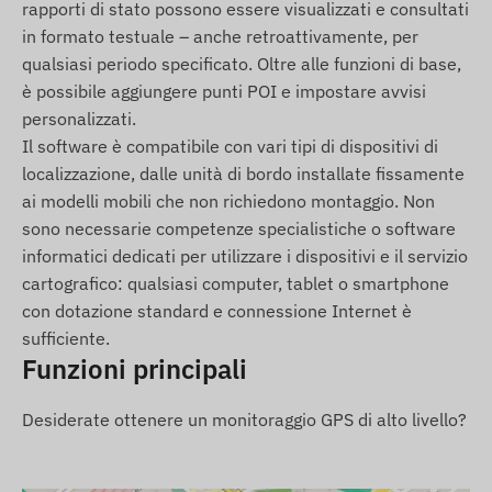
kapcsolat szükséges a műholdas helymeghatározó
rapporti di stato possono essere visualizzati e consultati
rendszerekkel és a mobilszolgáltatók hálózatával.
in formato testuale – anche retroattivamente, per
Az adatok továbbítása a benne elhelyezett
qualsiasi periodo specificato. Oltre alle funzioni di base,
(cserélhető) nano SIM kártya segítségével
è possibile aggiungere punti POI e impostare avvisi
történik. A pozíciók és az állapotadatok
personalizzati.
lekérdezhetők SMS-ben vagy online nyomkövető
Il software è compatibile con vari tipi di dispositivi di
alkalmazáson keresztül a világ bármely pontjáról.
localizzazione, dalle unità di bordo installate fissamente
ai modelli mobili che non richiedono montaggio. Non
Működési régió
sono necessarie competenze specialistiche o software
informatici dedicati per utilizzare i dispositivi e il servizio
4G: Világ
cartografico: qualsiasi computer, tablet o smartphone
2G: Világ
con dotazione standard e connessione Internet è
Vásárlási opciók
sufficiente.
Funzioni principali
Ha csak készüléket vásárol (szoftver előfizetést
nem), azt a gyári beállításokkal adjuk át. A
Desiderate ottenere un monitoraggio GPS di alto livello?
működtetéshez szükséges SIM kártyáról, annak
beállításairól és a kártya üzemeltetéséről