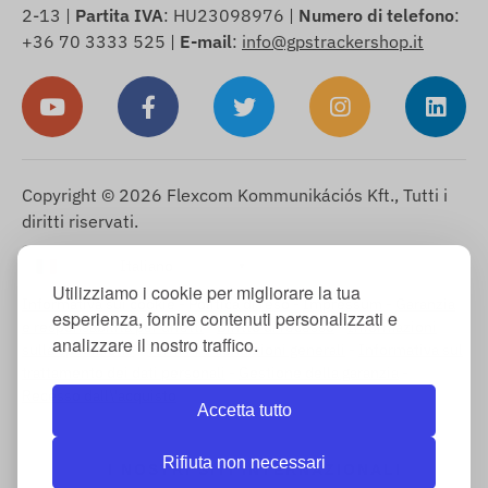
2-13 |
Partita IVA
: HU23098976 |
Numero di telefono
:
+36 70 3333 525 |
E-mail
:
info@gpstrackershop.it
Copyright © 2026 Flexcom Kommunikációs Kft., Tutti i
diritti riservati.
Italiano
▼
Utilizziamo i cookie per migliorare la tua
Informativa sui cookie
-
Politica di reso
-
Impressum
-
Garanzia
esperienza, fornire contenuti personalizzati e
e responsabilità per difetti
-
Diritto di recesso
-
Informazioni
analizzare il nostro traffico.
sulla spedizione
-
Termini e condizioni generali
-
Informativa sul
trattamento dei dati personali
-
Gestione della garanzia
-
Recesso dall\'acquisto
Accetta tutto
Rifiuta non necessari
I NOSTRI SITI INTERNAZIONALI