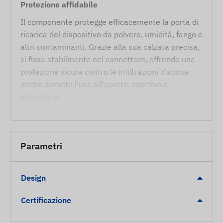
Protezione affidabile
Il componente protegge efficacemente la porta di
ricarica del dispositivo da polvere, umidità, fango e
altri contaminanti. Grazie alla sua calzata precisa,
si fissa stabilmente nel connettore, offrendo una
protezione sicura contro le infiltrazioni d'acqua
anche durante l'uso all'aperto, sportivo o
industriale.
Materiale durevole e flessibile
Il tappo in gomma è realizzato con una miscela di
silicone e gomma di alta qualità e resistente agli
Parametri
agenti atmosferici, in grado di sopportare le
variazioni di temperatura e i raggi UV. Mantiene la
Design
sua flessibilità a lungo termine senza screpolarsi.
Ambiti di utilizzo
Certificazione
Protezione del dispositivo: Chiusura del