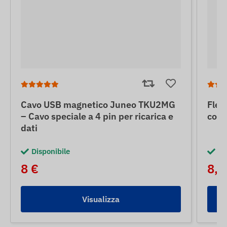
Cavo USB magnetico Juneo TKU2MG
Flex
– Cavo speciale a 4 pin per ricarica e
con 
dati
Disponibile
Di
8 €
8,5
Visualizza