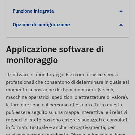
giorni di standby.
Funzione integrata
Tecnologie di localizzazione: Uso combinato dei
sistemi GPS, Wi-Fi e LBS per una posizione
Opzione di configurazione
precisa.
Allarmi
Applicazione software di
Pressione del tasto SOS in caso di emergenza.
monitoraggio
Uscita dal recinto virtuale (zona di sicurezza) o
arrivo in una determinata area.
Il software di monitoraggio Flexcom fornisce servizi
Segnalazione di batteria scarica.
professionali che consentono di determinare in qualsiasi
momento la posizione dei beni monitorati (veicoli,
Allarme automatico inviato in caso di
macchine operatrici, spedizioni o attrezzature di valore),
rilevamento caduta.
la loro direzione e il percorso effettuato. Tutto questo
Contenuto della confezione
può essere seguito su una mappa interattiva, e i relativi
rapporti di stato possono essere visualizzati e consultati
Localizzatore GPS SOS REACHFAR V51-B 4G LTE
in formato testuale – anche retroattivamente, per
da collo con chiamata vocale
qualsiasi periodo specificato. Oltre alle funzioni di base,