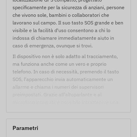
specificamente per la sicurezza di anziani, persone
che vivono sole, bambini o collaboratori che
lavorano sul campo. Il suo tasto SOS grande e ben
visibile e la facilità d'uso consentono a chi lo
indossa di chiamare immediatamente aiuto in
caso di emergenza, ovunque si trovi.
Il dispositivo non è solo adatto al tracciamento,
ma funziona anche come un vero e proprio
telefono. In caso di necessità, premendo il tasto
SOS, l'apparecchio invia automaticamente un
allarme e chiama i numeri dei supervisori
preimpostati. Grazie all'altoparlante e al
microfono integrati, è possibile intrattenere una
conversazione bidirezionale, rendendo i soccorsi
più efficaci. Il dispositivo utilizza la più moderna
tecnologia 4G per una connessione stabile,
Parametri
mentre la localizzazione è supportata dal