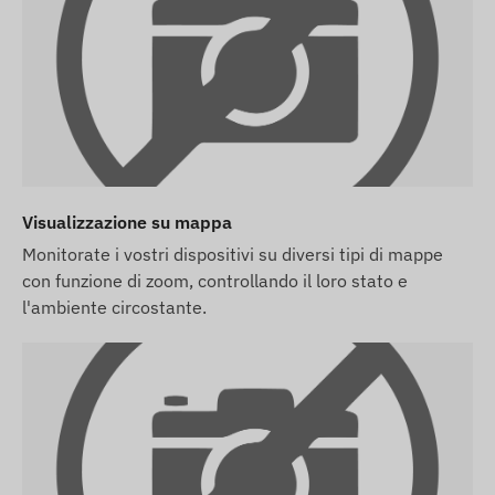
2G: Nord e Sud America, Europa, Africa, Asia
Opzioni di acquisto
Se acquisti solo il dispositivo (senza
abbonamento software), lo consegniamo con le
impostazioni di fabbrica. Sarà tua cura
provvedere alla scheda SIM necessaria, alle sue
impostazioni e alla gestione della scheda
Visualizzazione su mappa
(ricarica, verifica annuale dei dati).
Monitorate i vostri dispositivi su diversi tipi di mappe
con funzione di zoom, controllando il loro stato e
Se acquisti un abbonamento software insieme
l'ambiente circostante.
al dispositivo, ma non la scheda SIM, ti
consegneremo il dispositivo già registrato nel
nostro software e pronto all'uso. Tuttavia, il
reperimento, l'impostazione e la gestione della
scheda SIM rimangono di tua competenza.
Se acquisti la scheda SIM da noi insieme al
dispositivo e all'abbonamento software, ti