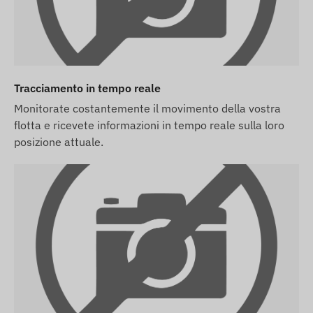
consegneremo il dispositivo e la scheda SIM
pronti per collaborare con il software e ci
occuperemo noi del mantenimento continuo
della scheda – non avrai alcun compito riguardo
a quest'ultima.
Tracciamento in tempo reale
Monitorate costantemente il movimento della vostra
In caso di abbonamento software, se oltre alle
flotta e ricevete informazioni in tempo reale sulla loro
notifiche via e-mail desideri utilizzare anche il
posizione attuale.
servizio di allarme SMS del nostro software,
acquista una carta di credito SMS, che puoi
trovare tra i prodotti correlati al dispositivo nel
nostro webshop.
Le descrizioni e le immagini dei dispositivi sul sito
web si basano sulle informazioni pubblicate dal
produttore, che non sono sempre accurate o prive
di errori. Il produttore si riserva il diritto di
modificare determinati parametri o l'imballaggio
del prodotto senza preavviso - l'aggiornamento dei