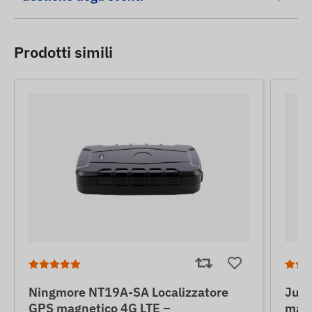
Prodotti simili
Ningmore NT19A-SA Localizzatore
June
GPS magnetico 4G LTE –
magn