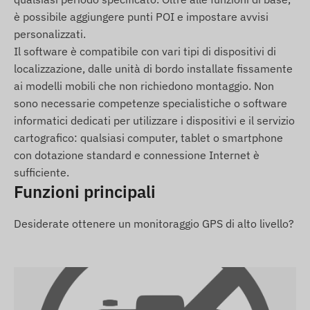
Cordino da collo
è possibile aggiungere punti POI e impostare avvisi
personalizzati.
Cavo di ricarica USB
Il software è compatibile con vari tipi di dispositivi di
Manuale d'uso
localizzazione, dalle unità di bordo installate fissamente
ai modelli mobili che non richiedono montaggio. Non
Condizioni d'uso
sono necessarie competenze specialistiche o software
Per il funzionamento del dispositivo è necessaria
informatici dedicati per utilizzare i dispositivi e il servizio
una scheda nano SIM attiva con traffico voce e
cartografico: qualsiasi computer, tablet o smartphone
dati, che deve essere fornita dall'utente. La
con dotazione standard e connessione Internet è
precisione della localizzazione può variare in base
sufficiente.
Funzioni principali
alle condizioni ambientali (schermatura degli
edifici, conformazione del terreno). Per il corretto
funzionamento è necessaria una connessione
Desiderate ottenere un monitoraggio GPS di alto livello?
attiva con i sistemi satellitari e con la rete mobile.
Regione operativa
4G: Nord e Sud America