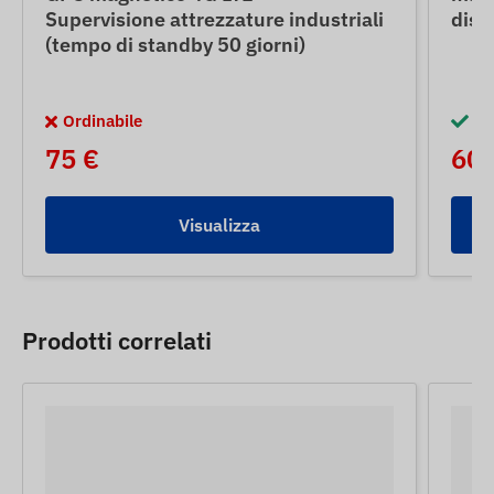
Supervisione attrezzature industriali
disc
(tempo di standby 50 giorni)
Ordinabile
Di
75 €
60 
Visualizza
Prodotti correlati