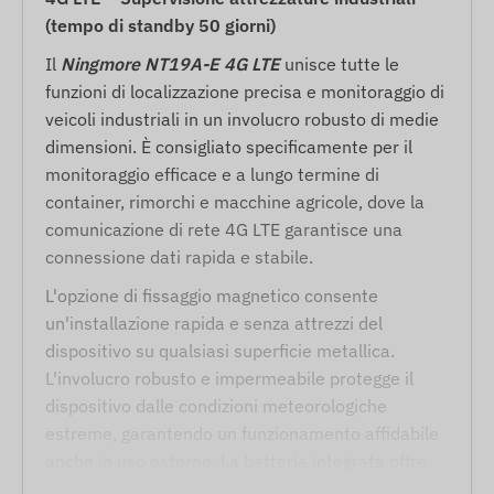
(tempo di standby 50 giorni)
Il
Ningmore NT19A-E 4G LTE
unisce tutte le
funzioni di localizzazione precisa e monitoraggio di
veicoli industriali in un involucro robusto di medie
dimensioni. È consigliato specificamente per il
monitoraggio efficace e a lungo termine di
container, rimorchi e macchine agricole, dove la
comunicazione di rete 4G LTE garantisce una
connessione dati rapida e stabile.
L'opzione di fissaggio magnetico consente
un'installazione rapida e senza attrezzi del
dispositivo su qualsiasi superficie metallica.
L'involucro robusto e impermeabile protegge il
dispositivo dalle condizioni meteorologiche
estreme, garantendo un funzionamento affidabile
anche in uso esterno. La batteria integrata offre
un'autonomia in standby fino a 50 giorni e il