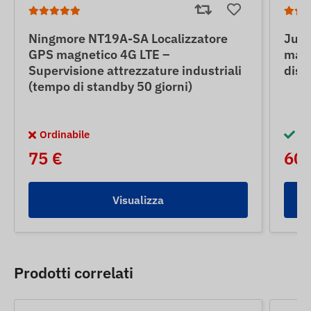
Ningmore NT19A-SA Localizzatore
June
GPS magnetico 4G LTE –
magn
Supervisione attrezzature industriali
disc
(tempo di standby 50 giorni)
Ordinabile
Di
75 €
60 
Visualizza
Prodotti correlati