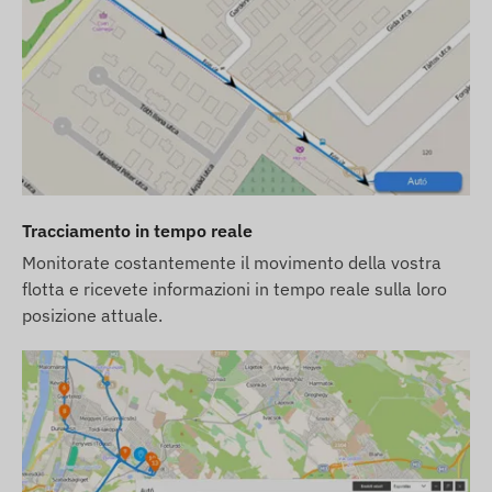
dispositivo e all'abbonamento software, ti
consegneremo il dispositivo e la scheda SIM
pronti per collaborare con il software e ci
occuperemo noi del mantenimento continuo
della scheda – non avrai alcun compito riguardo
a quest'ultima.
In caso di abbonamento software, se oltre alle
Tracciamento in tempo reale
notifiche via e-mail desideri utilizzare anche il
servizio di allarme SMS del nostro software,
Monitorate costantemente il movimento della vostra
acquista un pacchetto di crediti SMS nel nostro
flotta e ricevete informazioni in tempo reale sulla loro
webshop.
posizione attuale.
Le descrizioni e le immagini dei dispositivi sul sito
web si basano sulle informazioni pubblicate dal
produttore, che non sono sempre accurate o prive
di errori. Il produttore si riserva il diritto di
modificare determinati parametri o l'imballaggio
del prodotto senza preavviso - l'aggiornamento dei