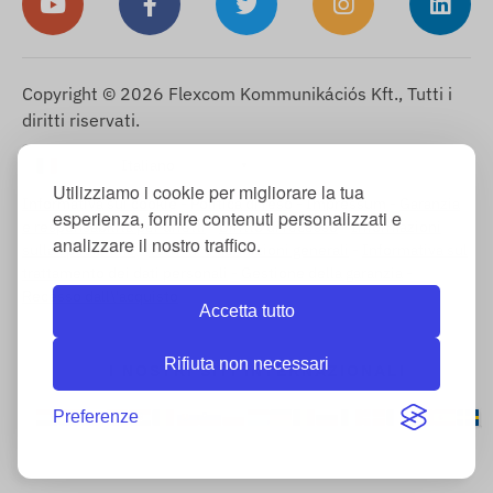
Copyright © 2026 Flexcom Kommunikációs Kft., Tutti i
diritti riservati.
Italiano
▼
Utilizziamo i cookie per migliorare la tua
Informativa sui cookie
-
Politica di reso
-
Impressum
-
Garanzia
esperienza, fornire contenuti personalizzati e
e responsabilità per difetti
-
Diritto di recesso
-
Informazioni
analizzare il nostro traffico.
sulla spedizione
-
Termini e condizioni generali
-
Informativa sul
trattamento dei dati personali
-
Gestione della garanzia
-
Recesso dall\'acquisto
Accetta tutto
Rifiuta non necessari
I NOSTRI SITI INTERNAZIONALI
Preferenze