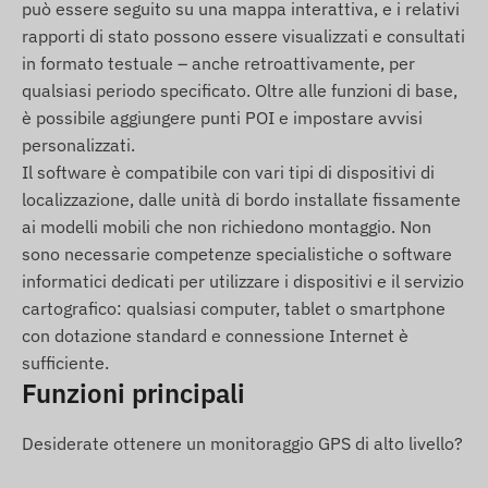
può essere seguito su una mappa interattiva, e i relativi
Localizzatore GPS magnetico Ningmore NT19A-
rapporti di stato possono essere visualizzati e consultati
E 4G LTE
in formato testuale – anche retroattivamente, per
Cavo di ricarica USB
qualsiasi periodo specificato. Oltre alle funzioni di base,
è possibile aggiungere punti POI e impostare avvisi
Guida all'installazione
personalizzati.
Condizioni d'uso
Il software è compatibile con vari tipi di dispositivi di
localizzazione, dalle unità di bordo installate fissamente
Per il normale funzionamento del dispositivo è
ai modelli mobili che non richiedono montaggio. Non
necessaria una connessione attiva con i sistemi
sono necessarie competenze specialistiche o software
satellitari di posizionamento e con la rete degli
informatici dedicati per utilizzare i dispositivi e il servizio
operatori mobili. Questi garantiscono la raccolta e
cartografico: qualsiasi computer, tablet o smartphone
la trasmissione dei dati al telefono dell'utente o al
con dotazione standard e connessione Internet è
sistema centrale. Il dispositivo comunica tramite
sufficiente.
la rete degli operatori mobili utilizzando la scheda
Funzioni principali
SIM (sostituibile) inserita al suo interno.
Desiderate ottenere un monitoraggio GPS di alto livello?
Regione Operativa