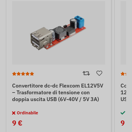
Convertitore dc-dc Flexcom EL12V5V
Conv
– Trasformatore di tensione con
12V-
doppia uscita USB (6V-40V / 5V 3A)
USB 
Ordinabile
Di
9 €
9 €