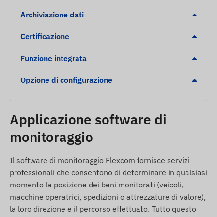
Display a LED per il feedback sul funzionamento
Archiviazione dati
e modalità di sospensione a risparmio
Certificazione
energetico.
Allarmi di sicurezza
Funzione integrata
Opzione di configurazione
Allarme rimozione:
Notifica immediata se il
dispositivo viene rimosso non autorizzato dalla
superficie fissata.
Applicazione software di
Segnalazione del livello basso della batteria per
monitoraggio
garantire il funzionamento continuo.
Rilevamento dello spostamento da una
posizione statica.
Il software di monitoraggio Flexcom fornisce servizi
professionali che consentono di determinare in qualsiasi
Recinto digitale (Geofencing) all'uscita o
momento la posizione dei beni monitorati (veicoli,
all'arrivo in una zona designata (POI).
macchine operatrici, spedizioni o attrezzature di valore),
Contenuto della confezione
la loro direzione e il percorso effettuato. Tutto questo