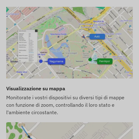
4G LTE:
Europa, Asia, Africa
2G GSM:
Europa, Asia, Africa, Australia
Opzioni di acquisto
Se acquisti solo il dispositivo (senza
abbonamento software), lo consegniamo con le
impostazioni di fabbrica. Sarà tua cura
provvedere alla scheda SIM necessaria, alle sue
impostazioni e alla gestione della scheda
(ricarica, verifica annuale dei dati).
Se acquisti un abbonamento software insieme
Visualizzazione su mappa
al dispositivo, ma non la scheda SIM, ti
Monitorate i vostri dispositivi su diversi tipi di mappe
consegneremo il dispositivo già registrato nel
con funzione di zoom, controllando il loro stato e
nostro software e pronto all'uso. Tuttavia, il
l'ambiente circostante.
reperimento, l'impostazione e la gestione della
scheda SIM rimangono di tua competenza.
Se acquisti la scheda SIM da noi insieme al