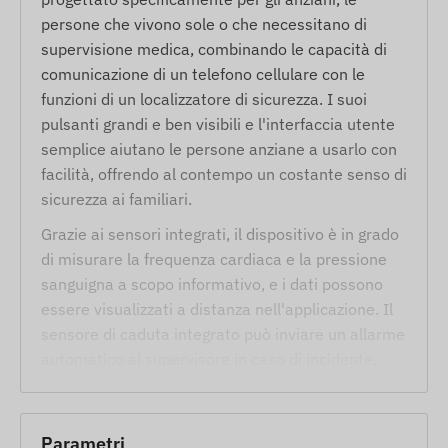
persone che vivono sole o che necessitano di
supervisione medica, combinando le capacità di
comunicazione di un telefono cellulare con le
funzioni di un localizzatore di sicurezza. I suoi
pulsanti grandi e ben visibili e l'interfaccia utente
semplice aiutano le persone anziane a usarlo con
facilità, offrendo al contempo un costante senso di
sicurezza ai familiari.
Grazie ai sensori integrati, il dispositivo è in grado
di misurare la frequenza cardiaca e la pressione
sanguigna a scopo informativo, e i dati possono
essere visualizzati a distanza nell'applicazione. Il
sensore di caduta integrato può inviare un allarme
automatico al supervisore in caso di incidente,
mentre il sensore di rimozione segnala
immediatamente se l'orologio viene tolto dal
polso. In caso di emergenza, chi lo indossa può
Parametri