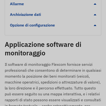
spruzzi (IP67), quindi non è necessario toglierlo
Allarme
durante l'uso quotidiano.
Archiviazione dati
Lunga durata: il sistema a risparmio energetico
garantisce un funzionamento affidabile e
Opzione di configurazione
duraturo.
Misurazioni sanitarie: misurazione della
frequenza cardiaca e della pressione sanguigna
Applicazione software di
a scopo informativo con accesso remoto.
monitoraggio
Allarmi
Il software di monitoraggio Flexcom fornisce servizi
Avvio chiamata di emergenza SOS con la
professionali che consentono di determinare in qualsiasi
pressione di un solo tasto.
momento la posizione dei beni monitorati (veicoli,
Rilevamento delle cadute e invio di un allarme
macchine operatrici, spedizioni o attrezzature di valore),
automatico.
la loro direzione e il percorso effettuato. Tutto questo
Rimozione dell'orologio dal polso (allarme
può essere seguito su una mappa interattiva, e i relativi
rimozione).
rapporti di stato possono essere visualizzati e consultati
in formato testuale – anche retroattivamente, per