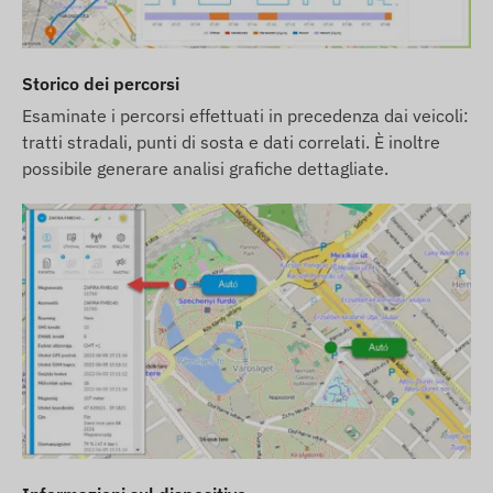
nostro webshop.
Le descrizioni e le immagini dei dispositivi sul sito
web si basano sulle informazioni pubblicate dal
Storico dei percorsi
produttore, che non sono sempre accurate o prive
Esaminate i percorsi effettuati in precedenza dai veicoli:
di errori. Il produttore si riserva il diritto di
tratti stradali, punti di sosta e dati correlati. È inoltre
modificare determinati parametri o l'imballaggio
possibile generare analisi grafiche dettagliate.
del prodotto senza preavviso - l'aggiornamento dei
dati relativi a questi sul nostro sito web avviene
dopo il rilevamento e la valutazione delle
modifiche.
Visualizza descrizione completa