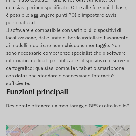
Segnalazione del livello basso della batteria.
qualsiasi periodo specificato. Oltre alle funzioni di base,
Uscita dalla zona di sicurezza (Geofence) o
è possibile aggiungere punti POI e impostare avvisi
arrivo in una determinata area.
personalizzati.
Il software è compatibile con vari tipi di dispositivi di
Contenuto della confezione
localizzazione, dalle unità di bordo installate fissamente
Smartwatch GPS SOS REACHFAR V48-A 4G LTE
ai modelli mobili che non richiedono montaggio. Non
per anziani con chiamata vocale bidirezionale
sono necessarie competenze specialistiche o software
informatici dedicati per utilizzare i dispositivi e il servizio
Cavo di ricarica magnetico
cartografico: qualsiasi computer, tablet o smartphone
Manuale d'uso
con dotazione standard e connessione Internet è
sufficiente.
Condizioni d'uso
Funzioni principali
Per il pieno funzionamento del dispositivo
(chiamate, trasmissione dati) è necessaria una
Desiderate ottenere un monitoraggio GPS di alto livello?
scheda nano SIM attiva con servizi voce e dati. I
dati delle misurazioni sanitarie sono solo a scopo
informativo e non sostituiscono i dispositivi medici
professionali. Per il funzionamento del dispositivo