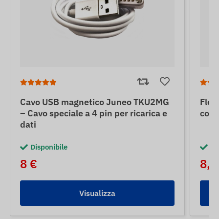
Cavo USB magnetico Juneo TKU2MG
Flex
– Cavo speciale a 4 pin per ricarica e
con 
dati
Disponibile
Di
8 €
8,5
Visualizza