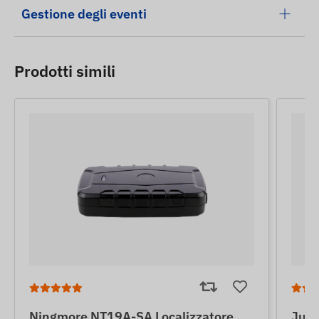
Gestione degli eventi
Prodotti simili
Ningmore NT19A-SA Localizzatore
June