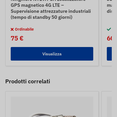
GPS magnetico 4G LTE –
magn
Supervisione attrezzature industriali
disc
(tempo di standby 50 giorni)
Ordinabile
Di
75 €
60 
Visualizza
Prodotti correlati